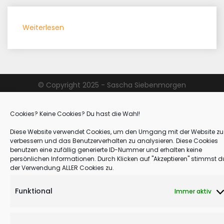
:
Weiterlesen
Tag
3
–
Alt
© Copyright 2025 - Sascha Siebenmorgen
Camp
Proudly powered by WordPress
|
Theme: Refresh Blog by
Refresh
–
Themes
.
Cookies? Keine Cookies? Du hast die Wahl!
Santes
Creus
Diese Website verwendet Cookies, um den Umgang mit der Website zu
–
verbessern und das Benutzerverhalten zu analysieren. Diese Cookies
benutzen eine zufällig generierte ID-Nummer und erhalten keine
Vilanova
persönlichen Informationen. Durch Klicken auf "Akzeptieren" stimmst d
–
der Verwendung ALLER Cookies zu.
Geliebtes
Mittelmeer
Funktional
Immer aktiv