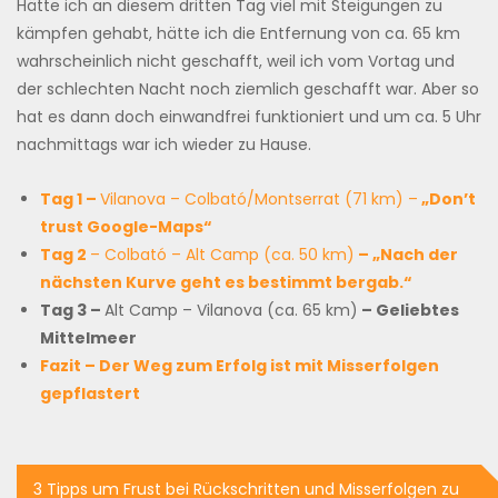
Hätte ich an diesem dritten Tag viel mit Steigungen zu
kämpfen gehabt, hätte ich die Entfernung von ca. 65 km
wahrscheinlich nicht geschafft, weil ich vom Vortag und
der schlechten Nacht noch ziemlich geschafft war. Aber so
hat es dann doch einwandfrei funktioniert und um ca. 5 Uhr
nachmittags war ich wieder zu Hause.
Tag 1 –
Vilanova – Colbató/Montserrat (71 km) –
„Don’t
trust Google-Maps“
Tag 2
– Colbató – Alt Camp (ca. 50 km)
– „Nach der
nächsten Kurve geht es bestimmt bergab.“
Tag 3 –
Alt Camp – Vilanova (ca. 65 km)
– Geliebtes
Mittelmeer
Fazit – Der Weg zum Erfolg ist mit Misserfolgen
gepflastert
Beitragsnavigation
3 Tipps um Frust bei Rückschritten und Misserfolgen zu