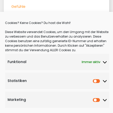
Gefühle
Körpertherapie
Cookies? Keine Cookies? Du hast die Wahl!
Lebensgefühl
Diese Website verwendet Cookies, um den Umgang mit der Website
Lebensphilosophie
zu verbessern und das Benutzerverhalten zu analysieren. Diese
Cookies benutzen eine zufällig generierte ID-Nummer und erhalten
Meditation
keine persönlichen Informationen. Durch Klicken auf "Akzeptieren"
stimmst du der Verwendung ALLER Cookies zu.
Motivation
Qigong
Funktional
Immer aktiv
Therapie
Statistiken
Statisti
Marketing
:
Weiterlesen
Marketi
Kontakt