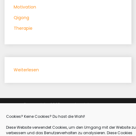
Motivation
Qigong
Therapie
:
Weiterlesen
Zen,
the
Secret,
NLP…?
© Copyright 2025 - Sascha Siebenmorgen
Welcher
Proudly powered by WordPress
|
Theme: Refresh Blog by
Refresh
Weg
Cookies? Keine Cookies? Du hast die Wahl!
Themes
.
ist
Diese Website verwendet Cookies, um den Umgang mit der Website zu
der
verbessern und das Benutzerverhalten zu analysieren. Diese Cookies