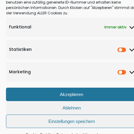
Richtige
benutzen eine zufällig generierte ID-Nummer und erhalten keine
persönlichen Informationen. Durch Klicken auf "Akzeptieren" stimmst d
für
der Verwendung ALLER Cookies zu.
mich?
Funktional
Immer aktiv
Statistiken
Stat
Marketing
Mar
Akzeptieren
Ablehnen
Einstellungen speichern