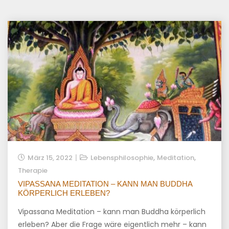
,
,
März 15, 2022
Lebensphilosophie
Meditation
Therapie
VIPASSANA MEDITATION – KANN MAN BUDDHA
KÖRPERLICH ERLEBEN?
Vipassana Meditation – kann man Buddha körperlich
erleben? Aber die Frage wäre eigentlich mehr – kann