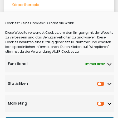
Körpertherapie
Lebensgefühl
Lebensphilosophie
Cookies? Keine Cookies? Du hast die Wahl!
Meditation
Diese Website verwendet Cookies, um den Umgang mit der Website
zu verbessern und das Benutzerverhalten zu analysieren. Diese
Motivation
Cookies benutzen eine zufällig generierte ID-Nummer und erhalten
keine persönlichen Informationen. Durch Klicken auf "Akzeptieren"
Qigong
stimmst du der Verwendung ALLER Cookies zu.
Therapie
Funktional
Immer aktiv
Statistiken
Statisti
:
Weiterlesen
Vipassana
Marketing
Marketi
Meditation
–