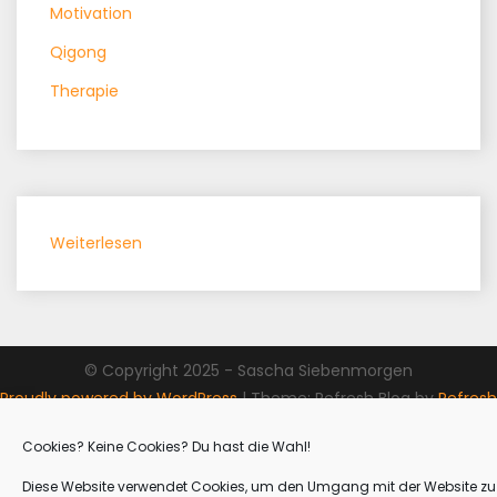
Motivation
Qigong
Therapie
:
Weiterlesen
Nimm
dir
die
Zeit!
© Copyright 2025 - Sascha Siebenmorgen
Sie
Proudly powered by WordPress
|
Theme: Refresh Blog by
Refresh
ist
Themes
.
begrenzt
Cookies? Keine Cookies? Du hast die Wahl!
Diese Website verwendet Cookies, um den Umgang mit der Website zu