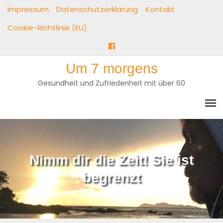
Skip
Impressum
Datenschutzerklärung
Kontakt
to
Cookie-Richtlinie (EU)
content
Facebook
Um 7 morgens
Gesundheit und Zufriedenheit mit über 60
Nimm dir die Zeit! Sie ist
begrenzt