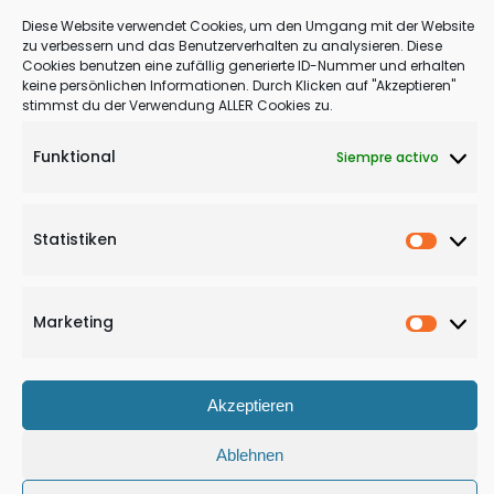
Terapia
Diese Website verwendet Cookies, um den Umgang mit der Website
zu verbessern und das Benutzerverhalten zu analysieren. Diese
Terapia corporal
Cookies benutzen eine zufällig generierte ID-Nummer und erhalten
keine persönlichen Informationen. Durch Klicken auf "Akzeptieren"
stimmst du der Verwendung ALLER Cookies zu.
Funktional
Siempre activo
:
Leer más
Sumérgete
Statistiken
Statisti
en
tus
sentimientos
Marketing
© Copyright 2025 - Sascha Siebenmorgen
Marketi
–
Proudly powered by WordPress
|
Theme: Refresh Blog by
Refresh
Deep
Themes
.
Dive
Akzeptieren
Ablehnen