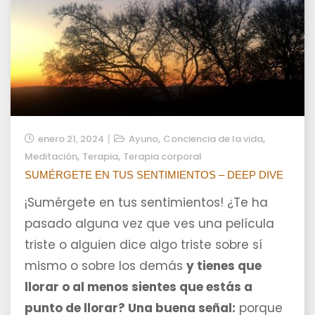
,
,
enero 21, 2024
Ayuno
Conciencia de la vida
,
,
Meditación
Terapia
Terapia corporal
SUMÉRGETE EN TUS SENTIMIENTOS – DEEP DIVE
¡Sumérgete en tus sentimientos! ¿Te ha
pasado alguna vez que ves una película
triste o alguien dice algo triste sobre sí
mismo o sobre los demás
y tienes que
llorar o al menos sientes que estás a
punto de llorar? Una buena señal:
porque